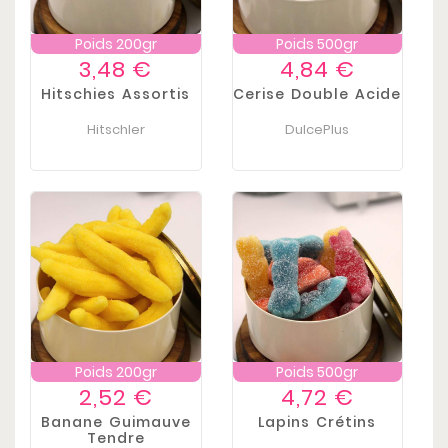
Poids 200gr
Poids 500gr
Prix
Prix
3,48 €
4,84 €
Hitschies Assortis
Cerise Double Acide
Hitschler
DulcePlus
Poids 200gr
Poids 500gr
Prix
Prix
2,52 €
4,72 €
Banane Guimauve
Lapins Crétins
Tendre