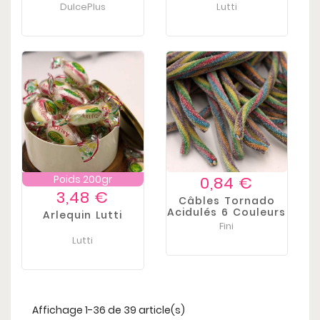
DulcePlus
Lutti
Prix
Poids 200gr
0,84 €
Prix
3,48 €
Câbles Tornado
Acidulés 6 Couleurs
Arlequin Lutti
Fini
Lutti
Affichage 1-36 de 39 article(s)