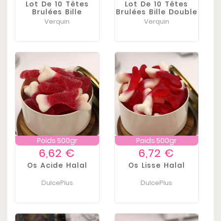
Lot De 10 Têtes
Lot De 10 Têtes
Brulées Bille
Brulées Bille Double
Kitache -...
Choc
Verquin
Verquin
Poids 500gr
Poids 500gr
Prix
Prix
6,62 €
6,72 €
Os Acide Halal
Os Lisse Halal
DulcePlus
DulcePlus