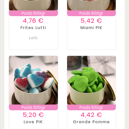
Poids 500gr
Poids 500gr
Prix
Prix
4,76 €
5,42 €
Frites Lutti
Miami PIK
Lutti
Poids 500gr
Poids 500gr
Prix
Prix
5,20 €
4,42 €
Love PIK
Grande Pomme