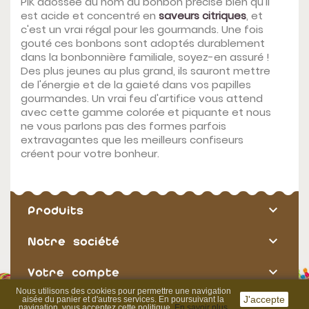
PIK adossée au nom du bonbon précise bien qu'il
est acide et concentré en
saveurs citriques
, et
c'est un vrai régal pour les gourmands. Une fois
gouté ces bonbons sont adoptés durablement
dans la bonbonnière familiale, soyez-en assuré !
Des plus jeunes au plus grand, ils sauront mettre
de l'énergie et de la gaieté dans vos papilles
gourmandes. Un vrai feu d'artifice vous attend
avec cette gamme colorée et piquante et nous
ne vous parlons pas des formes parfois
extravagantes que les meilleurs confiseurs
créent pour votre bonheur.

Produits

Notre société

Votre compte
Nous utilisons des cookies pour permettre une navigation
J'accepte
aisée du panier et d'autres services. En poursuivant la

contact information
navigation, vous acceptez cette politique.
En savoir plus