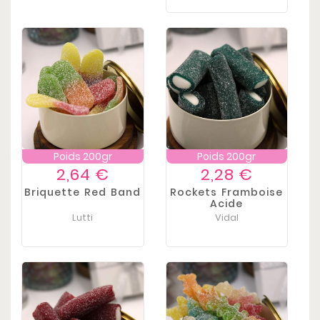
Poids 200gr
Poids 200gr
Prix
Prix
2,64 €
2,28 €
Briquette Red Band
Rockets Framboise
Acide
Lutti
Vidal