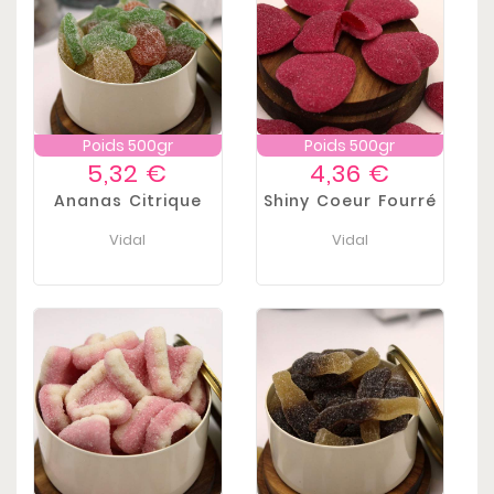
Poids 500gr
Poids 500gr
Prix
Prix
5,32 €
4,36 €
Ananas Citrique
Shiny Coeur Fourré
Vidal
Vidal