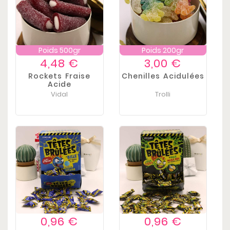
Poids 500gr
Poids 200gr
Prix
Prix
4,48 €
3,00 €
Rockets Fraise
Chenilles Acidulées
Acide
Vidal
Trolli
Prix
Prix
0,96 €
0,96 €