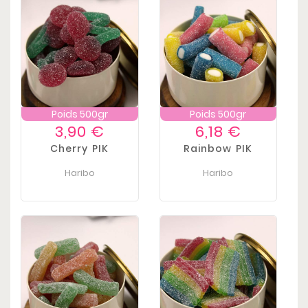
Poids 500gr
Poids 500gr
Prix
Prix
3,90 €
6,18 €
Cherry PIK
Rainbow PIK
Haribo
Haribo