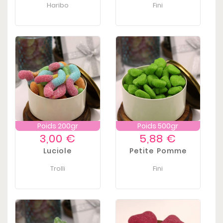
Haribo
Fini
Poids 200gr
Poids 500gr
Prix
Prix
3,00 €
5,88 €
Luciole
Petite Pomme
Trolli
Fini