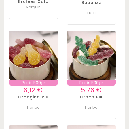
Brûlées Cola
Bubblizz
Verquin
Lutti
Poids 500gr
Poids 500gr
Prix
Prix
6,12 €
5,76 €
Orangina PIK
Croco PIK
Haribo
Haribo