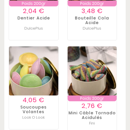
Poids 200gr
Poids 200gr
Prix
Prix
2,04 €
3,48 €
Dentier Acide
Bouteille Cola
Acide
DulcePlus
DulcePlus
Prix
4,05 €
Poids 200gr
Prix
2,76 €
Soucoupes
Volantes
Mini Câble Tornado
Look O Look
Acidulés
Fini