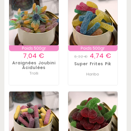
Poids 500gr
Poids 500gr
Prix
Prix
Prix
7,04 €
4,74 €
6,32 €
de
Araignées Joubini
Super Frites Pik
base
Acidulées
Trolli
Haribo