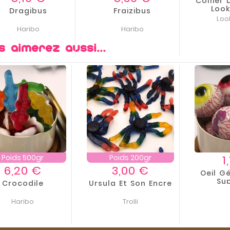
Collier
Look
Dragibus
Fraizibus
Loo
Haribo
Haribo
s aimerez aussi...
Poids 500gr
Poids 200gr
1
Prix
Prix
6,20 €
3,00 €
Oeil Gé
Su
Crocodile
Ursula Et Son Encre
Haribo
Trolli