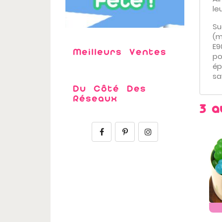
le
Su
(m
E9
Meilleurs Ventes
po
ép
sa
Du Côté Des
Réseaux
3 a