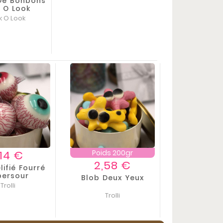
 De Bonbons
 O Look
k O Look
Prix
,14 €
Poids 200gr
Prix
2,58 €
lifié Fourré
persour
Blob Deux Yeux
Trolli
Trolli