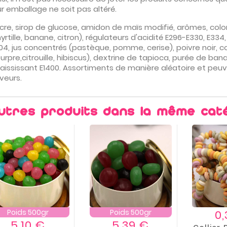
ur emballage ne soit pas altéré.
cre, sirop de glucose, amidon de maïs modifié, arômes, coloran
yrtille, banane, citron), régulateurs d'acidité E296-E330, E33
04, jus concentrés (pastèque, pomme, cerise), poivre noir,
urpre,citrouille, hibiscus), dextrine de tapioca, purée de ban
aississant E1400. Assortiments de manière aléatoire et peuv
veurs.
utres produits dans la même caté
Poids 500gr
Poids 500gr
0
Prix
Prix
5,10 €
5,39 €