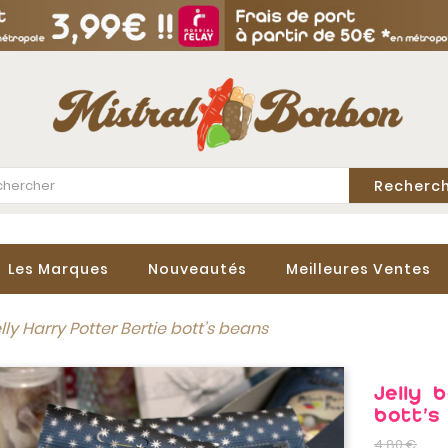
Recherc
Les Marques
Nouveautés
Meilleures Ventes
elly Harry Potter Bertie bott’s beans
Jelly 
bott’s
4,80 €