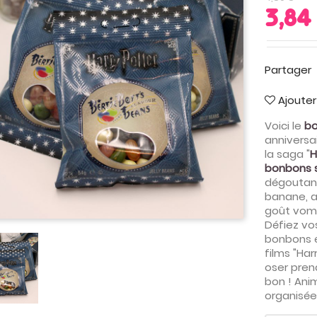
3,84
Partager
Ajouter
Voici le
bo
anniversa
la saga "
H
bonbons s
dégoutant
banane, au
goût vomi
Défiez vo
bonbons é
films "Har
oser pren
bon ! Anim
organisée