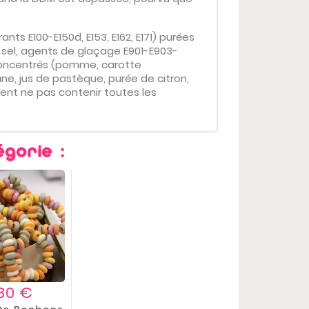
ts E100-E150d, E153, E162, E171) purées
4, sel, agents de glaçage E901-E903-
 concentrés (pomme, carotte
ane, jus de pastèque, purée de citron,
ent ne pas contenir toutes les
gorie :
Prix
,30 €