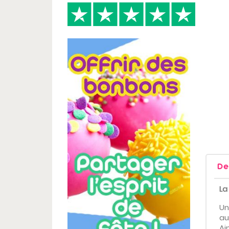
De
La
Un
au
Ai