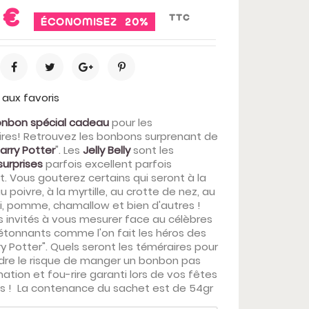
 €
TTC
ÉCONOMISEZ 20%
 aux favoris
nbon spécial cadeau
pour les
ires! Retrouvez les bonbons surprenant de
arry Potter
". Les
Jelly Belly
sont les
urprises
parfois excellent parfois
. Vous gouterez certains qui seront à la
 poivre, à la myrtille, au crotte de nez, au
, pomme, chamallow et bien d'autres !
s invités à vous mesurer face au célèbres
tonnants comme l'on fait les héros des
ry Potter". Quels seront les téméraires pour
dre le risque de manger un bonbon pas
ation et fou-rire garanti lors de vos fêtes
s ! La contenance du sachet est de 54gr