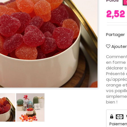
Poids
2,52
Partager
Ajouter
Comment 
en forme 
déclarer 
Présenté 
qu'appréc
orange et 
vos papill
simplemen
bien !
Paiement