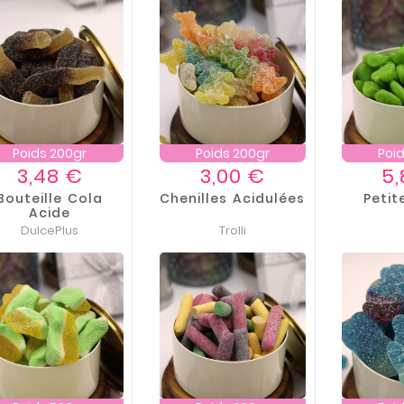
Poids 200gr
Poids 200gr
Poi
Prix
Prix
3,48 €
3,00 €
5,
Bouteille Cola
Chenilles Acidulées
Peti
Acide
DulcePlus
Trolli