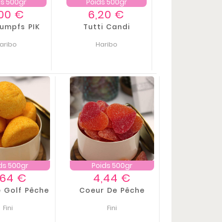
ds 500gr
Poids 500gr
Prix
Prix
,00 €
6,20 €
umpfs PIK
Tutti Candi
aribo
Haribo
ds 500gr
Poids 500gr
Prix
Prix
,64 €
4,44 €
e Golf Pêche
Coeur De Pêche
Fini
Fini