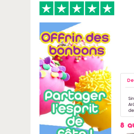
De
Si
Ar
de
8 a