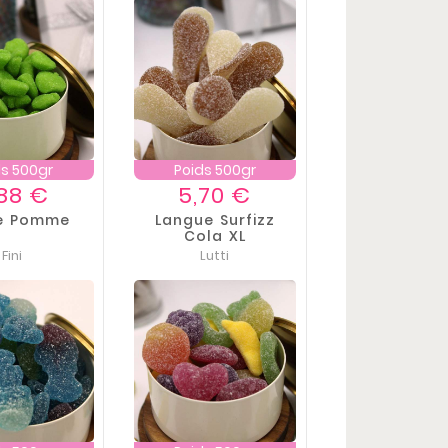
ds 500gr
Poids 500gr
Prix
Prix
88 €
5,70 €
te Pomme
Langue Surfizz
Cola XL
Fini
Lutti