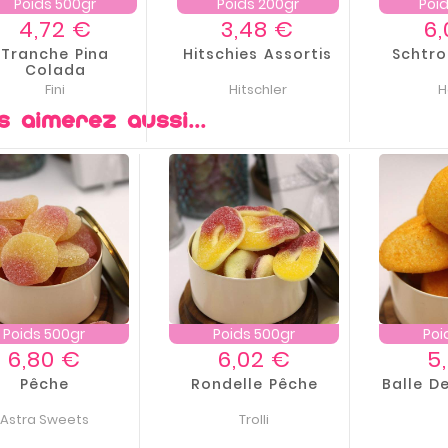
Poids 500gr
Poids 200gr
Poi
Prix
Prix
4,72 €
3,48 €
6
Tranche Pina
Hitschies Assortis
Schtro
Colada
Fini
Hitschler
H
s aimerez aussi...
Poids 500gr
Poids 500gr
Poi
Prix
Prix
6,80 €
6,02 €
5
Pêche
Rondelle Pêche
Balle D
Astra Sweets
Trolli