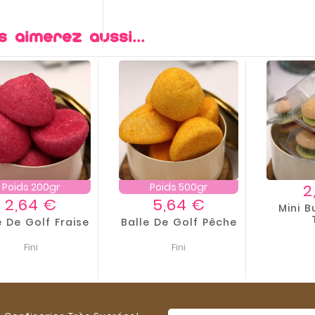
s aimerez aussi...
Poids 200gr
Poids 500gr
2
Prix
Prix
2,64 €
5,64 €
Mini 
e De Golf Fraise
Balle De Golf Pêche
Fini
Fini