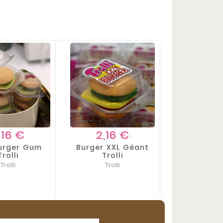
Prix
Prix
,16 €
2,16 €
Burger Gum
Burger XXL Géant
Trolli
Trolli
Trolli
Trolli