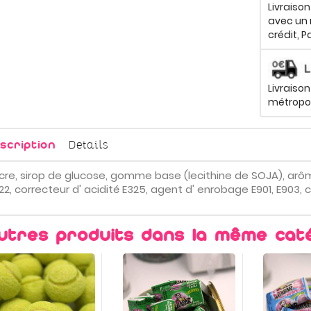
Livraiso
avec un 
crédit, P
Livraison
métropol
Details
scription
cre, sirop de glucose, gomme base (lecithine de SOJA), arôm
22, correcteur d' acidité E325, agent d' enrobage E901, E903, c
utres produits dans la même caté