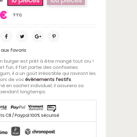
10 pièces
100 pièces
de
 €
TTC
 aux favoris
 burger est prêt à être mangé tout cru !
 fun, il fait partie des confiseries
m, il a un goût irrésistible qui raviront les
lors de vos
évènements festifs
.
é en sachet individuel, il assurera sa
 pendant longtemps.
s CB / Paypal 100% sécurisé