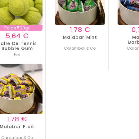
Prix
Poids 500gr
1,78 €
0
Prix
5,64 €
Malabar Mint
Ma
Bar
Balle De Tennis
Bubble Gum
Carambar & Co
Cara
Géante 15gr
Fini
Prix
1,78 €
Malabar Fruit
Carambar & Co