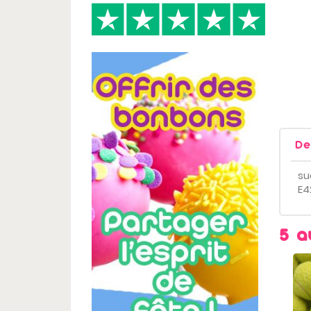
De
su
E4
5 a