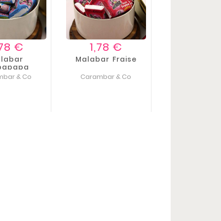
Prix
Prix
,78 €
1,78 €
labar
Malabar Fraise
bapapa
mbar & Co
Carambar & Co