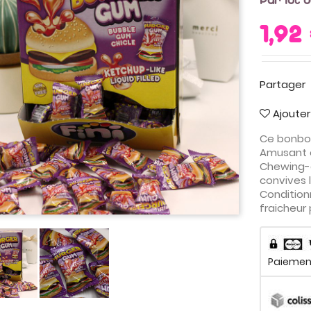
Par lot 
1,92
Partager
Ajouter
Ce bonbon
Amusant et
Chewing-gu
convives 
Conditionn
fraicheur
Paiement