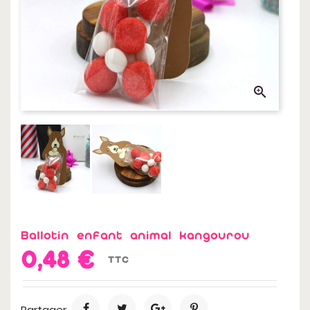
Bonbons Sans Sucre
Bonbons Halal
Bonbons Sans Gluten

Emballages Cadeaux
Ballotin enfant animal kangourou
0,48 €
TTC
Partager