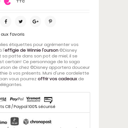
 €
TTC
 aux favoris
jolies étiquettes pour agrémenter vos
 l'
effigie de Winnie l'ourson
©Disney
 sa patte dans son pot de miel, il se
est certain! Ce personnage de la saga
Ourson de chez ©Disney apportera douceur
hie à vos présents. Muni d'une cordelette
uban vous pourrez
offrir vos cadeaux
de
élégantes.
s CB / Paypal 100% sécurisé