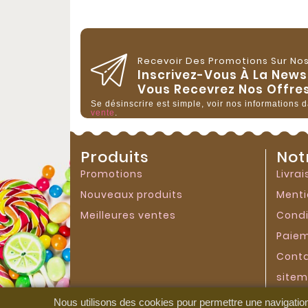
Recevoir Des Promotions Sur Nos
Inscrivez-Vous À La New
Vous Recevrez Nos Offres
Se désinscrire est simple, voir nos informations 
vente
.
Produits
Not
Promotions
Livra
Nouveaux produits
Menti
Meilleures ventes
Condi
Paiem
Cont
site
Maga
Nous utilisons des cookies pour permettre une navigation 