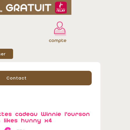
compte
her
Contact
ttes cadeau Winnie l'ourson
 likes hunny x4