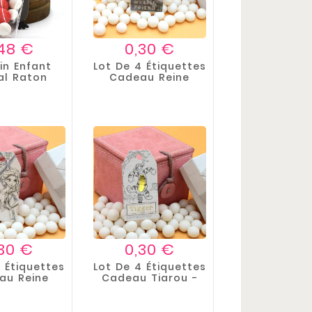
Prix
Prix
48 €
0,30 €
in Enfant
Lot De 4 Étiquettes
al Raton
Cadeau Reine
aveur
Des...
Prix
Prix
,30 €
0,30 €
 Étiquettes
Lot De 4 Étiquettes
au Reine
Cadeau Tigrou -
es...
Winnie...