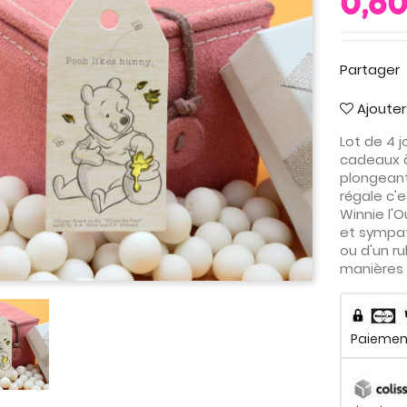
0,60
Partager
Ajouter
Lot de 4 
cadeaux à
plongeant
régale c'
Winnie l'
et sympat
ou d'un r
manières 
Paiement