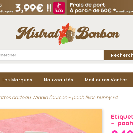
Recherc
Les Marques
Nouveautés
Meilleures Ventes
ettes cadeau Winnie l'ourson - pooh likes hunny x4
Etique
- pooh