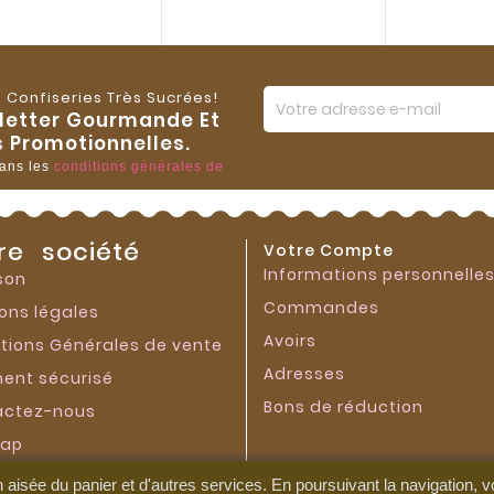
 Confiseries Très Sucrées!
sletter Gourmande Et
 Promotionnelles.
dans les
conditions générales de
re société
Votre Compte
Informations personnelle
ison
Commandes
ons légales
Avoirs
tions Générales de vente
Adresses
ent sécurisé
Bons de réduction
actez-nous
map
sins
aisée du panier et d'autres services. En poursuivant la navigation, v