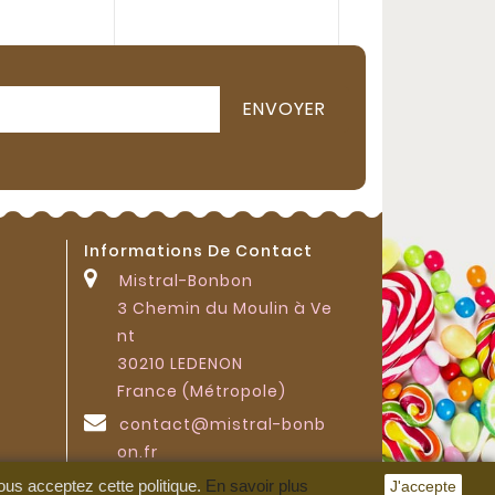
Informations De Contact
s
Mistral-Bonbon
3 Chemin du Moulin à Ve
nt
30210 LEDENON
France (Métropole)
contact@mistral-bonb
on.fr
ous acceptez cette politique.
En savoir plus
J'accepte