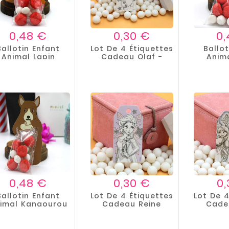
Prix
Prix
0,48 €
0,30 €
0,
Ballotin Enfant
Lot De 4 Étiquettes
Ballot
Animal Lapin
Cadeau Olaf -
Anim
Reine...
L
Prix
Prix
0,48 €
0,30 €
0
Ballotin Enfant
Lot De 4 Étiquettes
Lot De 4
imal Kangourou
Cadeau Reine
Cade
Des...
D