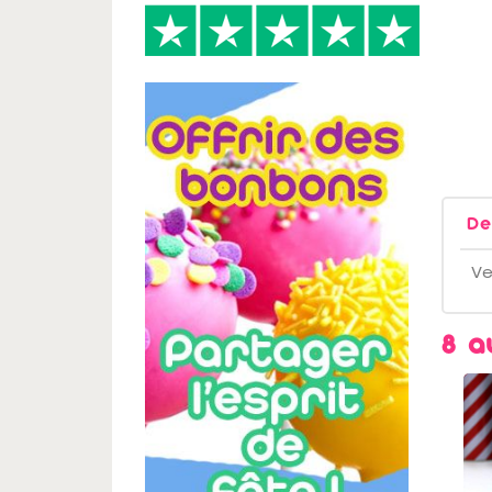
De
Ve
8 a